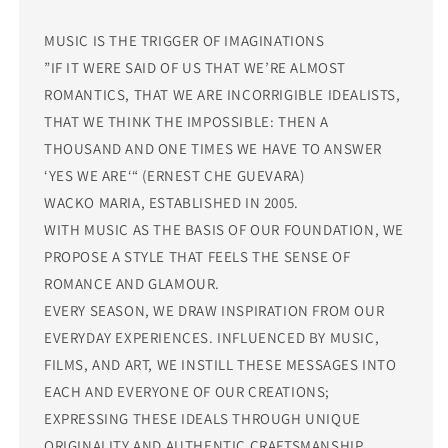
MUSIC IS THE TRIGGER OF IMAGINATIONS
”IF IT WERE SAID OF US THAT WE’RE ALMOST
ROMANTICS, THAT WE ARE INCORRIGIBLE IDEALISTS,
THAT WE THINK THE IMPOSSIBLE: THEN A
THOUSAND AND ONE TIMES WE HAVE TO ANSWER
‘YES WE ARE‘“ (ERNEST CHE GUEVARA)
WACKO MARIA, ESTABLISHED IN 2005.
WITH MUSIC AS THE BASIS OF OUR FOUNDATION, WE
PROPOSE A STYLE THAT FEELS THE SENSE OF
ROMANCE AND GLAMOUR.
EVERY SEASON, WE DRAW INSPIRATION FROM OUR
EVERYDAY EXPERIENCES. INFLUENCED BY MUSIC,
FILMS, AND ART, WE INSTILL THESE MESSAGES INTO
EACH AND EVERYONE OF OUR CREATIONS;
EXPRESSING THESE IDEALS THROUGH UNIQUE
ORIGINALITY AND AUTHENTIC CRAFTSMANSHIP.