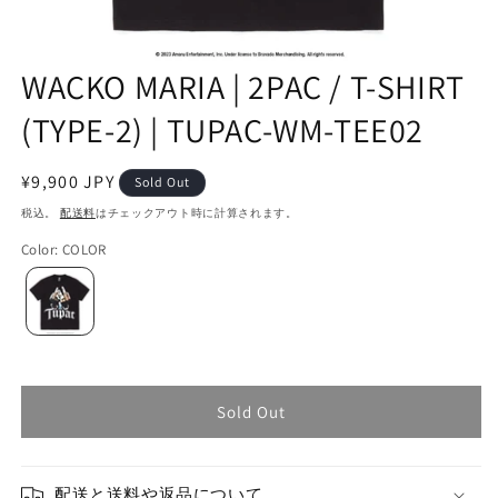
WACKO MARIA | 2PAC / T-SHIRT
(TYPE-2) | TUPAC-WM-TEE02
通
¥9,900 JPY
Sold Out
常
税込。
配送料
はチェックアウト時に計算されます。
価
Color
:
COLOR
格
Sold Out
配送と送料や返品について