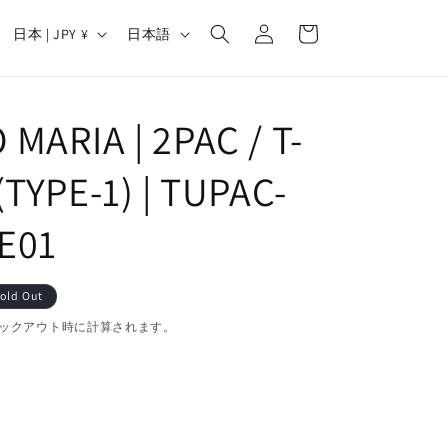
カ
グ
国
言
ー
日本 | JPY ¥
日本語
イ
/
語
ト
ン
地
域
MARIA | 2PAC / T-
(TYPE-1) | TUPAC-
E01
old Out
ックアウト時に計算されます。