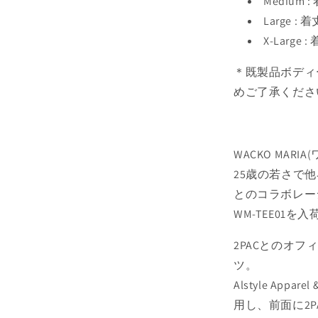
Medium 
Large :
X-Large
＊既製品ボディ
めご了承くださ
WACKO MAR
25歳の若さで他界
とのコラボレーションT
WM-TEE01を
2PACとのオ
ツ。
Alstyle Appa
用し、前面に2P