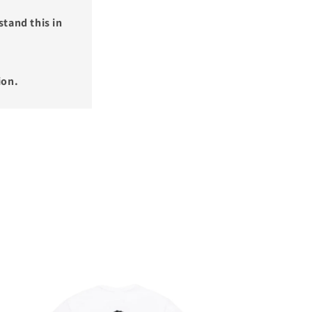
tand this in
ion.