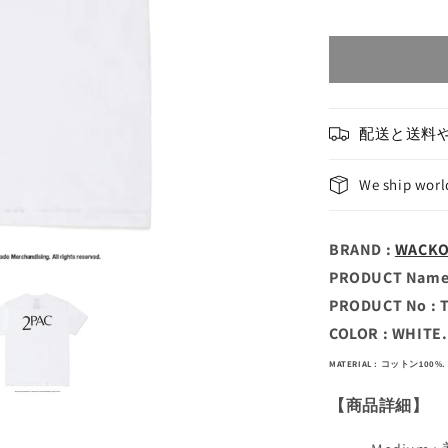
配送と送料
We ship wor
BRAND :
WACK
PRODUCT Name :
PRODUCT No : 
COLOR : WHITE.
MATERIAL : コットン100%.
【商品詳細】