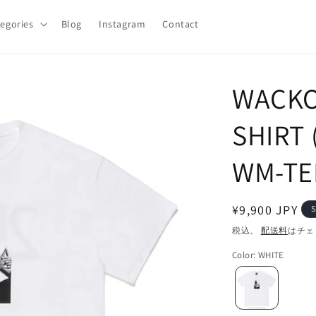
egories
Blog
Instagram
Contact
WACKO 
SHIRT 
WM-TE
通
¥9,900 JPY
S
常
税込。
配送料
はチェ
価
Color
:
WHITE
格