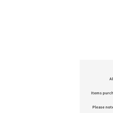
A
Items purch
Please not