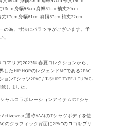
: 着丈69cm 身幅50cm 肩幅47cm 袖丈19cm
 着丈73cm 身幅56cm 肩幅51cm 袖丈20cm
 : 着丈77cm 身幅61cm 肩幅57cm 袖丈22cm
ーの為、寸法にバラツキがございます。予
い。
IA(ワコマリア)2023年 春夏コレクションから、
したHIP HOPのレジェンドMCである2PAC
シャツ2PAC / T-SHIRT TYPE-1 TUPAC-
入荷致しました。
フィシャルコラボレーションアイテムのTシャ
rel & Activewear(通称AAA)のTシャツボディを使
ACのグラフィック背面に2PACのロゴをプリ