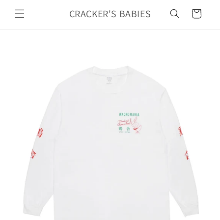
カ
コンテ
ンツに
CRACKER'S BABIES
ー
進む
ト