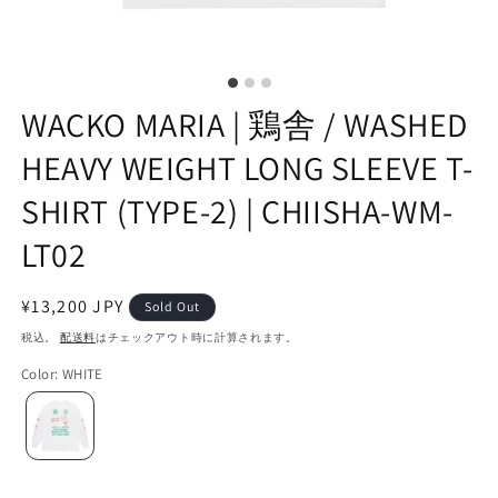
WACKO MARIA | 鶏舎 / WASHED
HEAVY WEIGHT LONG SLEEVE T-
SHIRT (TYPE-2) | CHIISHA-WM-
LT02
通
¥13,200 JPY
Sold Out
常
税込。
配送料
はチェックアウト時に計算されます。
価
Color
:
WHITE
格