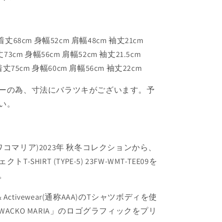
: 着丈68cm 身幅52cm 肩幅48cm 袖丈21cm
 着丈73cm 身幅56cm 肩幅52cm 袖丈21.5cm
 : 着丈75cm 身幅60cm 肩幅56cm 袖丈22cm
ーの為、寸法にバラツキがございます。予
い。
IA(ワコマリア)2023年 秋冬コレクションから、
-SHIRT (TYPE-5) 23FW-WMT-TEE09を
。
rel & Activewear(通称AAA)のTシャツボディを使
ACKO MARIA」のロゴグラフィックをプリ