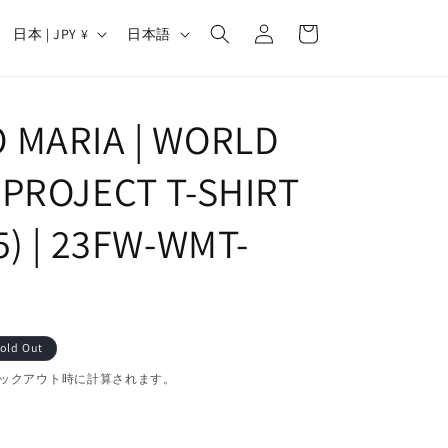
カ
グ
国
言
ー
日本 | JPY ¥
日本語
イ
/
語
ト
ン
地
域
 MARIA | WORLD
 PROJECT T-SHIRT
5) | 23FW-WMT-
old Out
ックアウト時に計算されます。