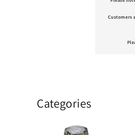
Please not
Customers a
Ple
Categories