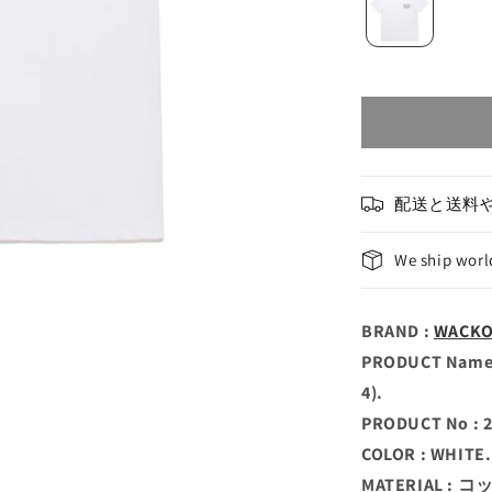
配送と送料
We ship wor
BRAND :
WACK
PRODUCT Name 
4).
PRODUCT No : 
COLOR : WHITE.
MATERIAL : 