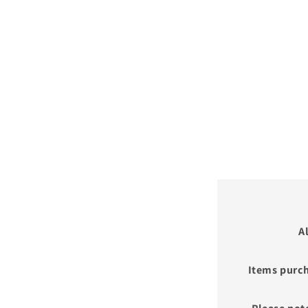
A
Items purch