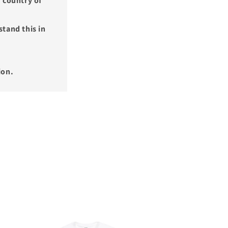
 country of
tand this in
ion.