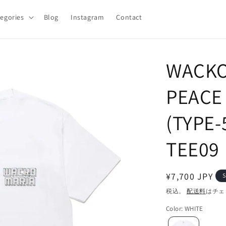
egories
Blog
Instagram
Contact
WACKO
PEACE
(TYPE-
TEE09
通
¥7,700 JPY
S
常
税込。
配送料
はチェ
価
Color
:
WHITE
格