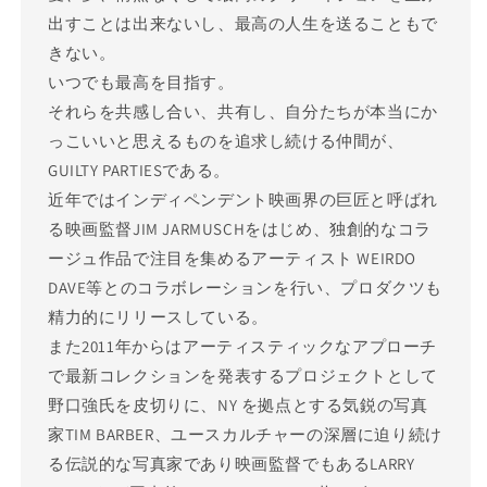
出すことは出来ないし、最高の人生を送ることもで
きない。
いつでも最高を目指す。
それらを共感し合い、共有し、自分たちが本当にか
っこいいと思えるものを追求し続ける仲間が、
GUILTY PARTIESである。
近年ではインディペンデント映画界の巨匠と呼ばれ
る映画監督JIM JARMUSCHをはじめ、独創的なコラ
ージュ作品で注目を集めるアーティスト WEIRDO
DAVE等とのコラボレーションを行い、プロダクツも
精力的にリリースしている。
また2011年からはアーティスティックなアプローチ
で最新コレクションを発表するプロジェクトとして
野口強氏を皮切りに、NY を拠点とする気鋭の写真
家TIM BARBER、ユースカルチャーの深層に迫り続け
る伝説的な写真家であり映画監督でもあるLARRY