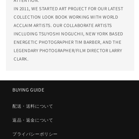
ATTENTION.
IN 2011, WE STARTED ART PROJECT FOR OUR LATEST
COLLECTION LOOK BOOK WORKING WITH WORLD
ACCLAIM ARTISTS. OUR COLLABORATE ARTISTS
INCLUDING TSUYOSHI NOGUCHII, NEW YORK BASED
ENERGETIC PHOTOGRAPHER TIM BARBER, AND THE
LEGENDARY PHOTOGRAPHER/FILM DIRECTOR LARRY
CLARK.
BUYING GUIDE
配送・送料について
返品・返金について
プライバシーポリシー