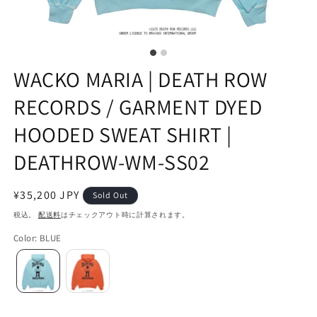
WACKO MARIA | DEATH ROW
RECORDS / GARMENT DYED
HOODED SWEAT SHIRT |
DEATHROW-WM-SS02
通
¥35,200 JPY
Sold Out
常
税込。
配送料
はチェックアウト時に計算されます。
価
Color
:
BLUE
格