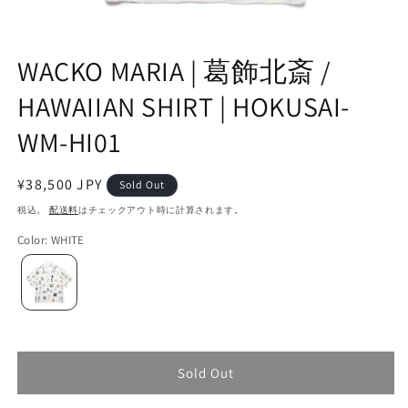
WACKO MARIA | 葛飾北斎 /
HAWAIIAN SHIRT | HOKUSAI-
WM-HI01
通
¥38,500 JPY
Sold Out
常
税込。
配送料
はチェックアウト時に計算されます。
価
Color
:
WHITE
格
Sold Out