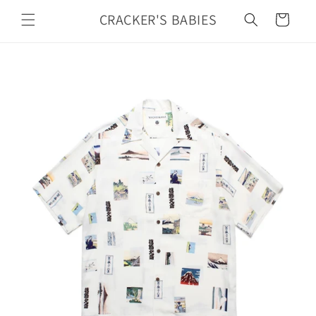
カ
コンテ
ンツに
CRACKER'S BABIES
ー
進む
ト