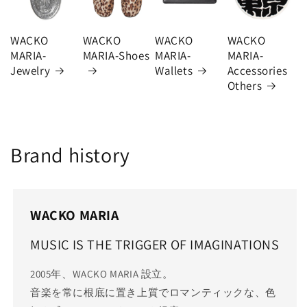
WACKO
WACKO
WACKO
WACKO
MARIA-
MARIA-Shoes
MARIA-
MARIA-
Jewelry
Wallets
Accessories
Others
Brand history
WACKO MARIA
MUSIC IS THE TRIGGER OF IMAGINATIONS
2005年、WACKO MARIA 設立。
音楽を常に根底に置き上質でロマンティックな、色