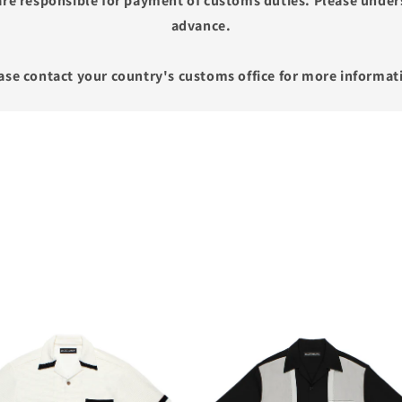
re responsible for payment of customs duties. Please unders
advance.
ase contact your country's customs office for more informat