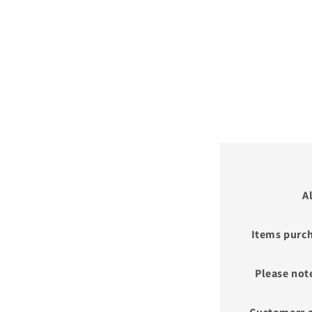
A
Items purch
Please not