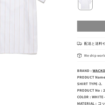
配送と送料
We ship wor
BRAND :
WACK
PRODUCT Name 
SHIRT TYPE-2.
PRODUCT No : 
COLOR : WHITE
MATERIAL : 