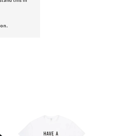
tand this in
ion.