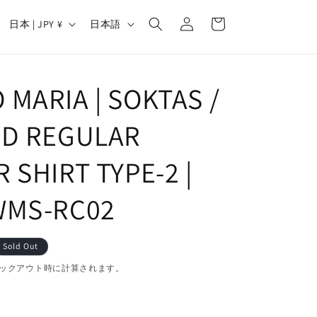
カ
グ
国
言
ー
日本 | JPY ¥
日本語
イ
/
語
ト
ン
地
域
MARIA | SOKTAS /
ED REGULAR
 SHIRT TYPE-2 |
WMS-RC02
Sold Out
ックアウト時に計算されます。