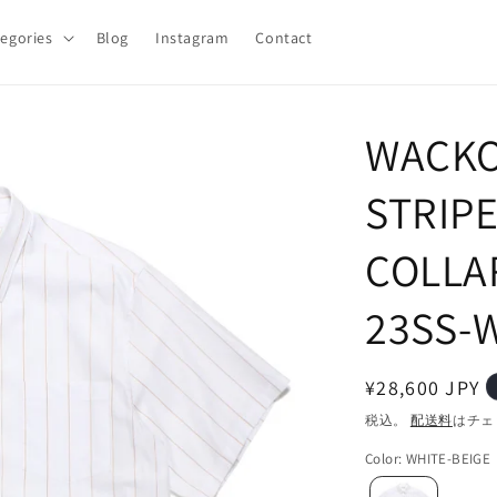
egories
Blog
Instagram
Contact
WACKO 
STRIP
COLLAR
23SS-
通
¥28,600 JPY
常
税込。
配送料
はチェ
価
Color
:
WHITE-BEIGE
格