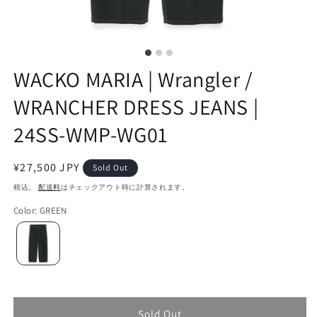
WACKO MARIA | Wrangler /
WRANCHER DRESS JEANS |
24SS-WMP-WG01
通
¥27,500 JPY
Sold Out
常
税込。
配送料
はチェックアウト時に計算されます。
価
Color
:
GREEN
格
Sold Out