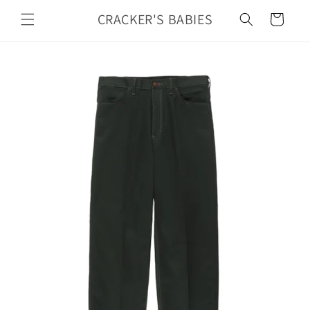
カ
コンテ
ンツに
CRACKER'S BABIES
ー
進む
ト