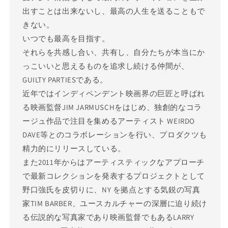
出すことは出来ないし、最高の人生を送ることもで
きない。
いつでも最高を目指す。
それらを共感し合い、共有し、自分たちが本当にか
っこいいと思えるものを追求し続ける仲間が、
GUILTY PARTIESである。
近年ではインディペンデント映画界の巨匠と呼ばれ
る映画監督JIM JARMUSCHをはじめ、独創的なコラ
ージュ作品で注目を集めるアーティスト WEIRDO
DAVE等とのコラボレーションを行い、プロダクツも
精力的にリリースしている。
また2011年からはアーティスティックなアプローチ
で最新コレクションを発表するプロジェクトとして
野口強氏を皮切りに、NY を拠点とする気鋭の写真
家TIM BARBER、ユースカルチャーの深層に迫り続け
る伝説的な写真家であり映画監督でもあるLARRY