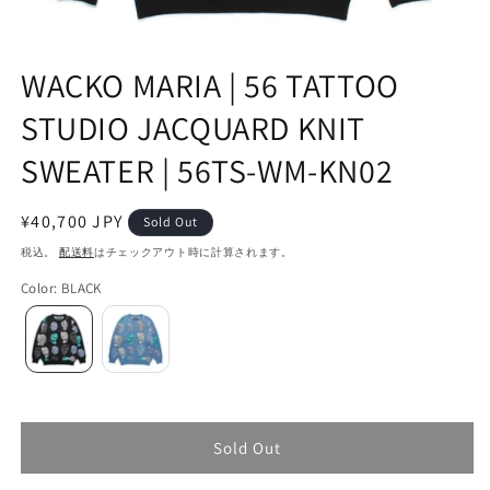
WACKO MARIA | 56 TATTOO
STUDIO JACQUARD KNIT
SWEATER | 56TS-WM-KN02
通
¥40,700 JPY
Sold Out
常
税込。
配送料
はチェックアウト時に計算されます。
価
Color
:
BLACK
格
Sold Out