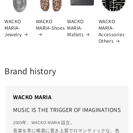
WACKO
WACKO
WACKO
WACKO
MARIA-
MARIA-Shoes
MARIA-
MARIA-
Jewelry
Wallets
Accessories
Others
Brand history
WACKO MARIA
MUSIC IS THE TRIGGER OF IMAGINATIONS
2005年、WACKO MARIA 設立。
音楽を常に根底に置き上質でロマンティックな、色