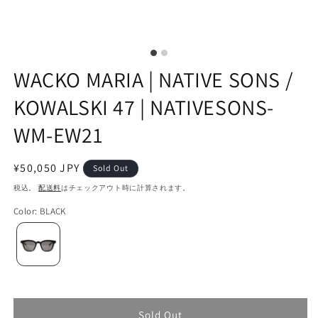
WACKO MARIA | NATIVE SONS /
KOWALSKI 47 | NATIVESONS-
WM-EW21
通
¥50,050 JPY
Sold Out
常
税込。
配送料
はチェックアウト時に計算されます。
価
Color
:
BLACK
格
Sold Out