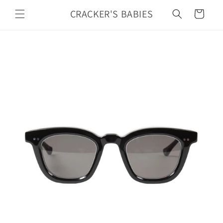
カ
コンテ
ンツに
CRACKER'S BABIES
ー
進む
ト