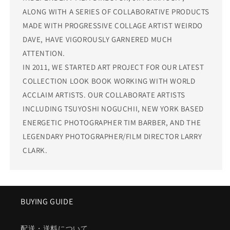
ALONG WITH A SERIES OF COLLABORATIVE PRODUCTS
MADE WITH PROGRESSIVE COLLAGE ARTIST WEIRDO
DAVE, HAVE VIGOROUSLY GARNERED MUCH
ATTENTION.
IN 2011, WE STARTED ART PROJECT FOR OUR LATEST
COLLECTION LOOK BOOK WORKING WITH WORLD
ACCLAIM ARTISTS. OUR COLLABORATE ARTISTS
INCLUDING TSUYOSHI NOGUCHII, NEW YORK BASED
ENERGETIC PHOTOGRAPHER TIM BARBER, AND THE
LEGENDARY PHOTOGRAPHER/FILM DIRECTOR LARRY
CLARK.
BUYING GUIDE
配送・送料について