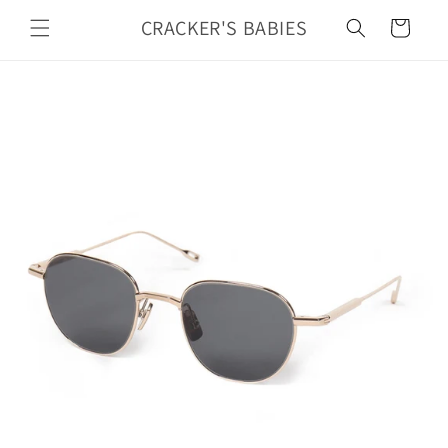
カ
コンテ
ンツに
CRACKER'S BABIES
ー
進む
ト