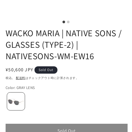
WACKO MARIA | NATIVE SONS /
GLASSES (TYPE-2) |
NATIVESONS-WM-EW16
通
¥50,600 JPY
Sold Out
常
税込。
配送料
はチェックアウト時に計算されます。
価
Color
:
GRAY LENS
格
Sold Out