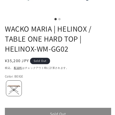
WACKO MARIA | HELINOX /
TABLE ONE HARD TOP |
HELINOX-WM-GG02
通
¥35,200 JPY
Sold Out
常
税込。
配送料
はチェックアウト時に計算されます。
価
Color
:
BEIGE
格
Sold Out