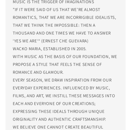
MUSIC IS THE TRIGGER OF IMAGINATIONS
”IF IT WERE SAID OF US THAT WE’RE ALMOST
ROMANTICS, THAT WE ARE INCORRIGIBLE IDEALISTS,
THAT WE THINK THE IMPOSSIBLE: THEN A
THOUSAND AND ONE TIMES WE HAVE TO ANSWER
‘YES WE ARE‘“ (ERNEST CHE GUEVARA)
WACKO MARIA, ESTABLISHED IN 2005.
WITH MUSIC AS THE BASIS OF OUR FOUNDATION, WE
PROPOSE A STYLE THAT FEELS THE SENSE OF
ROMANCE AND GLAMOUR.
EVERY SEASON, WE DRAW INSPIRATION FROM OUR
EVERYDAY EXPERIENCES. INFLUENCED BY MUSIC,
FILMS, AND ART, WE INSTILL THESE MESSAGES INTO
EACH AND EVERYONE OF OUR CREATIONS;
EXPRESSING THESE IDEALS THROUGH UNIQUE
ORIGINALITY AND AUTHENTIC CRAFTSMANSHIP.
WE BELIEVE ONE CANNOT CREATE BEAUTIFUL