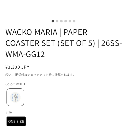
WACKO MARIA | PAPER
COASTER SET (SET OF 5) | 26SS-
WMA-GG12
通
¥3,300 JPY
常
税込。
配送料
はチェックアウト時に計算されます。
価
Color
:
WHITE
格
Size
ONE SIZE