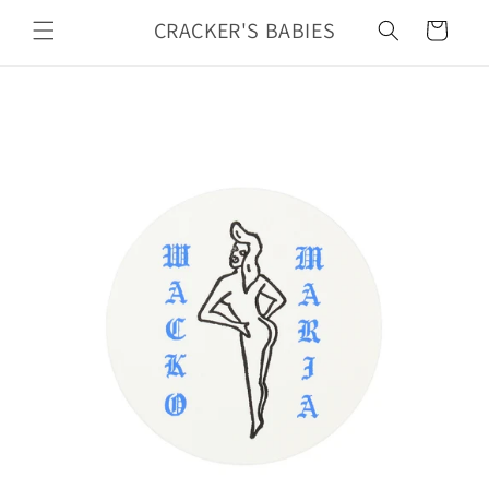
カ
コンテ
ンツに
CRACKER'S BABIES
ー
進む
ト