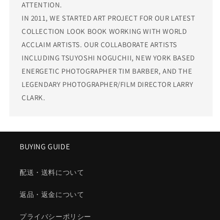
ATTENTION.
IN 2011, WE STARTED ART PROJECT FOR OUR LATEST
COLLECTION LOOK BOOK WORKING WITH WORLD
ACCLAIM ARTISTS. OUR COLLABORATE ARTISTS
INCLUDING TSUYOSHI NOGUCHII, NEW YORK BASED
ENERGETIC PHOTOGRAPHER TIM BARBER, AND THE
LEGENDARY PHOTOGRAPHER/FILM DIRECTOR LARRY
CLARK.
BUYING GUIDE
配送・送料について
返品・返金について
プライバシーポリシー