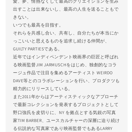
愛、夢、情熱なくして最高のクリエイションを生み
出すことは出来ないし、最高の人生を送ることもで
きない。
いつでも最高を目指す。
それらを共感し合い、共有し、自分たちが本当にか
っこいいと思えるものを追求し続ける仲間が、
GUILTY PARTIESである。
近年ではインディペンデント映画界の巨匠と呼ばれ
る映画監督JIM JARMUSCHをはじめ、独創的なコラ
ージュ作品で注目を集めるアーティスト WEIRDO
DAVE等とのコラボレーションを行い、プロダクツも
精力的にリリースしている。
また2011年からはアーティスティックなアプローチ
で最新コレクションを発表するプロジェクトとして
野口強氏を皮切りに、NY を拠点とする気鋭の写真
家TIM BARBER、ユースカルチャーの深層に迫り続け
る伝説的な写真家であり映画監督でもあるLARRY