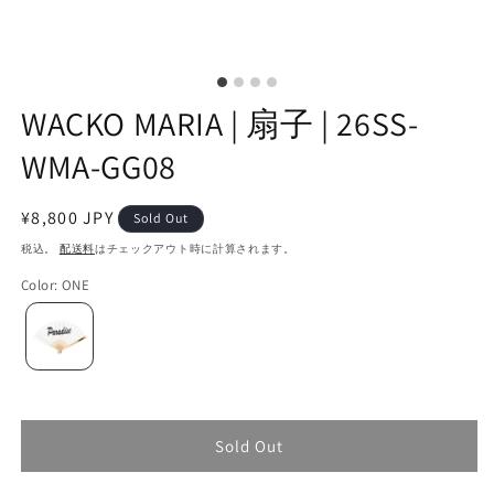
WACKO MARIA | 扇子 | 26SS-
WMA-GG08
通
¥8,800 JPY
Sold Out
常
税込。
配送料
はチェックアウト時に計算されます。
価
Color
:
ONE
格
Sold Out