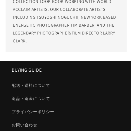
COLLECTION LOOK BOOK WORKING WITH WORLD
ACCLAIM ARTISTS. OUR COLLABORATE ARTISTS
INCLUDING TSUYOSHI NOGUCHII, NEW YORK BASED
ENERGETIC PHOTOGRAPHER TIM BARBER, AND THE
LEGENDARY PHOTOGRAPHER/FILM DIRECTOR LARRY
CLARK.
BUYING GUIDE
配送・送料について
返品・返金について
プライバシーポリシー
お問い合わせ