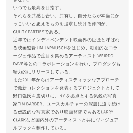
いつでも最高を目指す。
それらを共感し合い、共有し、自分たちが本当にか
っこいいと思えるものを追求し続ける仲間が、
GUILTY PARTIESである。
近年ではインディペンデント映画界の巨匠と呼ばれ
る映画監督JIM JARMUSCHをはじめ、独創的なコラ
ージュ作品で注目を集めるアーティスト WEIRDO
DAVE等とのコラボレーションを行い、プロダクツも
精力的にリリースしている。
また2011年からはアーティスティックなアプローチ
で最新コレクションを発表するプロジェクトとして
野口強氏を皮切りに、NY を拠点とする気鋭の写真
家TIM BARBER、ユースカルチャーの深層に迫り続け
る伝説的な写真家であり映画監督でもあるLARRY
CLARKなど国内外のアーティストと共にヴィジュア
ルブックを制作している。