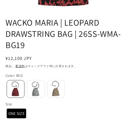
WACKO MARIA | LEOPARD
DRAWSTRING BAG | 26SS-WMA-
BG19
通
¥12,100 JPY
常
税込。
配送料
はチェックアウト時に計算されます。
価
Color
:
RED
格
Size
ONE SIZE