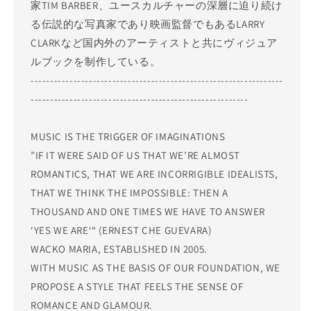
家TIM BARBER、ユースカルチャーの深層に迫り続け
る伝説的な写真家であり映画監督でもあるLARRY
CLARKなど国内外のアーティストと共にヴィジュア
ルブックを制作している。
-----------------------------------------------------------------
--------------------------------------------------------
MUSIC IS THE TRIGGER OF IMAGINATIONS
”IF IT WERE SAID OF US THAT WE’RE ALMOST
ROMANTICS, THAT WE ARE INCORRIGIBLE IDEALISTS,
THAT WE THINK THE IMPOSSIBLE: THEN A
THOUSAND AND ONE TIMES WE HAVE TO ANSWER
‘YES WE ARE‘“ (ERNEST CHE GUEVARA)
WACKO MARIA, ESTABLISHED IN 2005.
WITH MUSIC AS THE BASIS OF OUR FOUNDATION, WE
PROPOSE A STYLE THAT FEELS THE SENSE OF
ROMANCE AND GLAMOUR.