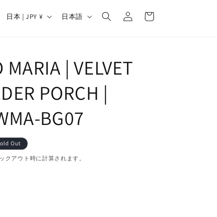
カ
グ
国
言
ー
日本 | JPY ¥
日本語
イ
/
語
ト
ン
地
域
MARIA | VELVET
DER PORCH |
WMA-BG07
old Out
ックアウト時に計算されます。