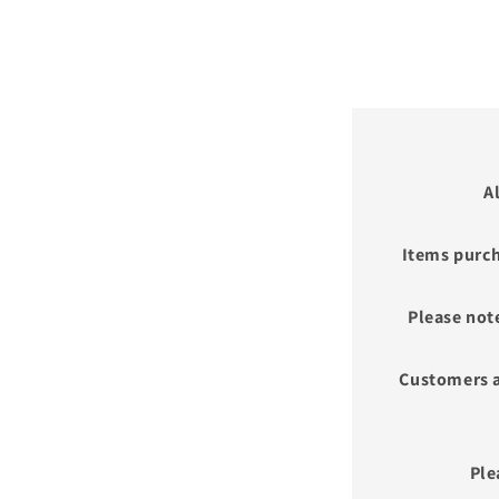
A
Items purch
Please not
Customers a
Ple