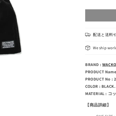
配送と送料
We ship wor
BRAND :
WACK
PRODUCT Name 
PRODUCT No : 
COLOR : BLACK.
MATERIAL : 
【商品詳細】