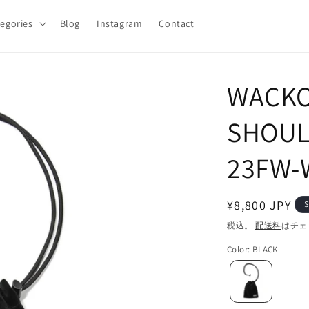
egories
Blog
Instagram
Contact
WACKO 
SHOUL
23FW-
通
¥8,800 JPY
S
常
税込。
配送料
はチェ
価
Color
:
BLACK
格