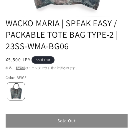
WACKO MARIA | SPEAK EASY /
PACKABLE TOTE BAG TYPE-2 |
23SS-WMA-BG06
通
¥5,500 JPY
Sold Out
常
税込。
配送料
はチェックアウト時に計算されます。
価
Color
:
BEIGE
格
Sold Out