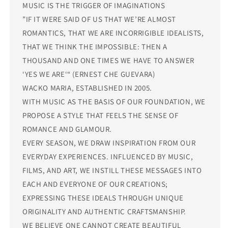
MUSIC IS THE TRIGGER OF IMAGINATIONS
”IF IT WERE SAID OF US THAT WE’RE ALMOST
ROMANTICS, THAT WE ARE INCORRIGIBLE IDEALISTS,
THAT WE THINK THE IMPOSSIBLE: THEN A
THOUSAND AND ONE TIMES WE HAVE TO ANSWER
‘YES WE ARE‘“ (ERNEST CHE GUEVARA)
WACKO MARIA, ESTABLISHED IN 2005.
WITH MUSIC AS THE BASIS OF OUR FOUNDATION, WE
PROPOSE A STYLE THAT FEELS THE SENSE OF
ROMANCE AND GLAMOUR.
EVERY SEASON, WE DRAW INSPIRATION FROM OUR
EVERYDAY EXPERIENCES. INFLUENCED BY MUSIC,
FILMS, AND ART, WE INSTILL THESE MESSAGES INTO
EACH AND EVERYONE OF OUR CREATIONS;
EXPRESSING THESE IDEALS THROUGH UNIQUE
ORIGINALITY AND AUTHENTIC CRAFTSMANSHIP.
WE BELIEVE ONE CANNOT CREATE BEAUTIFUL