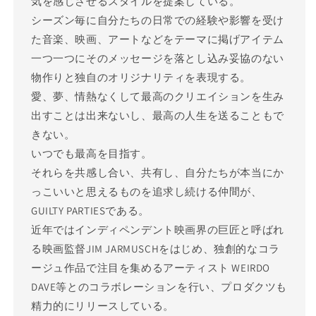
気を感じさせるスタイルを提案している。
シーズン毎に自分たちの日常での経験や影響を受け
た音楽、映画、アートなどをテーマに掲げアイテム
一つ一つにそのメッセージを落とし込み妥協のない
物作りと独自のオリジナリティを表現する。
愛、夢、情熱なくして最高のクリエイションを生み
出すことは出来ないし、最高の人生を送ることもで
きない。
いつでも最高を目指す。
それらを共感し合い、共有し、自分たちが本当にか
っこいいと思えるものを追求し続ける仲間が、
GUILTY PARTIESである。
近年ではインディペンデント映画界の巨匠と呼ばれ
る映画監督JIM JARMUSCHをはじめ、独創的なコラ
ージュ作品で注目を集めるアーティスト WEIRDO
DAVE等とのコラボレーションを行い、プロダクツも
精力的にリリースしている。