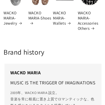
WACKO
WACKO
WACKO
WACKO
MARIA-
MARIA-Shoes
MARIA-
MARIA-
Jewelry
Wallets
Accessories
Others
Brand history
WACKO MARIA
MUSIC IS THE TRIGGER OF IMAGINATIONS
2005年、WACKO MARIA 設立。
音楽を常に根底に置き上質でロマンティックな、色