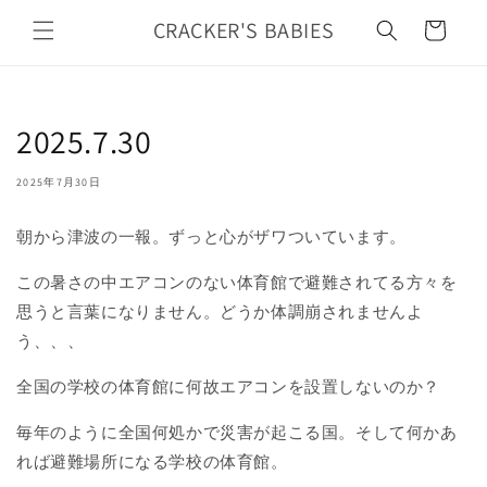
カ
コンテ
ンツに
CRACKER'S BABIES
ー
進む
ト
2025.7.30
2025年7月30日
朝から津波の一報。ずっと心がザワついています。
この暑さの中エアコンのない体育館で避難されてる方々を
思うと言葉になりません。どうか体調崩されませんよ
う、、、
全国の学校の体育館に何故エアコンを設置しないのか？
毎年のように全国何処かで災害が起こる国。そして何かあ
れば避難場所になる学校の体育館。