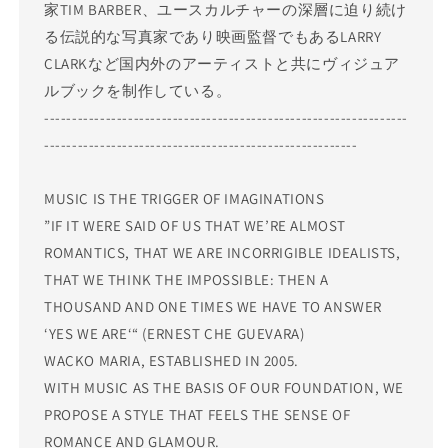
家TIM BARBER、ユースカルチャーの深層に迫り続け
る伝説的な写真家であり映画監督でもあるLARRY
CLARKなど国内外のアーティストと共にヴィジュア
ルブックを制作している。
-----------------------------------------------------------------
--------------------------------------------------------
MUSIC IS THE TRIGGER OF IMAGINATIONS
”IF IT WERE SAID OF US THAT WE’RE ALMOST
ROMANTICS, THAT WE ARE INCORRIGIBLE IDEALISTS,
THAT WE THINK THE IMPOSSIBLE: THEN A
THOUSAND AND ONE TIMES WE HAVE TO ANSWER
‘YES WE ARE‘“ (ERNEST CHE GUEVARA)
WACKO MARIA, ESTABLISHED IN 2005.
WITH MUSIC AS THE BASIS OF OUR FOUNDATION, WE
PROPOSE A STYLE THAT FEELS THE SENSE OF
ROMANCE AND GLAMOUR.