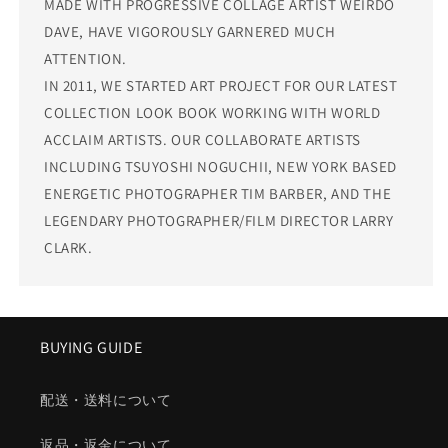
MADE WITH PROGRESSIVE COLLAGE ARTIST WEIRDO
DAVE, HAVE VIGOROUSLY GARNERED MUCH
ATTENTION.
IN 2011, WE STARTED ART PROJECT FOR OUR LATEST
COLLECTION LOOK BOOK WORKING WITH WORLD
ACCLAIM ARTISTS. OUR COLLABORATE ARTISTS
INCLUDING TSUYOSHI NOGUCHII, NEW YORK BASED
ENERGETIC PHOTOGRAPHER TIM BARBER, AND THE
LEGENDARY PHOTOGRAPHER/FILM DIRECTOR LARRY
CLARK.
BUYING GUIDE
配送・送料について
返品・返金について