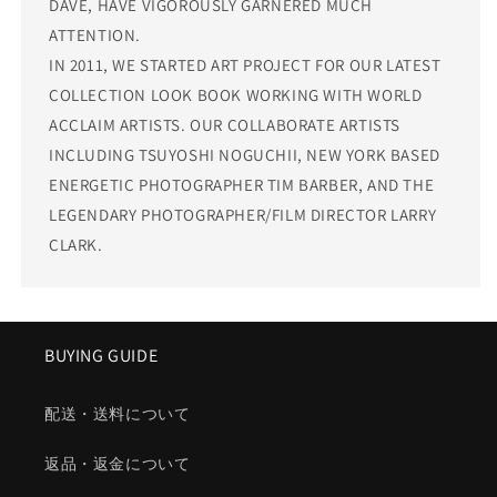
DAVE, HAVE VIGOROUSLY GARNERED MUCH
ATTENTION.
IN 2011, WE STARTED ART PROJECT FOR OUR LATEST
COLLECTION LOOK BOOK WORKING WITH WORLD
ACCLAIM ARTISTS. OUR COLLABORATE ARTISTS
INCLUDING TSUYOSHI NOGUCHII, NEW YORK BASED
ENERGETIC PHOTOGRAPHER TIM BARBER, AND THE
LEGENDARY PHOTOGRAPHER/FILM DIRECTOR LARRY
CLARK.
BUYING GUIDE
配送・送料について
返品・返金について