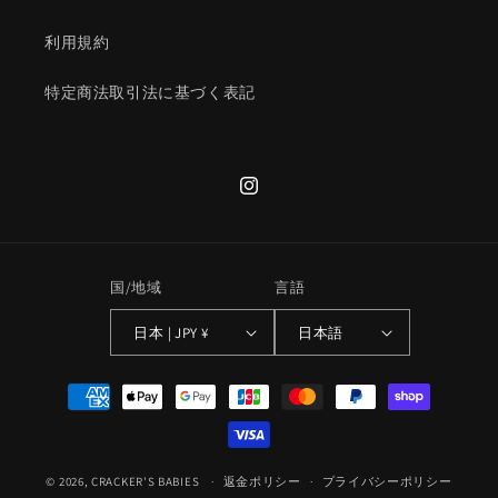
利用規約
特定商法取引法に基づく表記
Instagram
国/地域
言語
日本 | JPY ¥
日本語
決
済
方
法
© 2026,
CRACKER'S BABIES
返金ポリシー
プライバシーポリシー