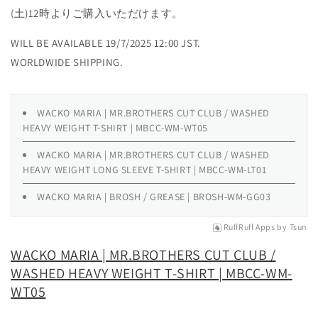
(土)12時よりご購入いただけます。
WILL BE AVAILABLE 19/7/2025 12:00 JST.
WORLDWIDE SHIPPING.
WACKO MARIA | MR.BROTHERS CUT CLUB / WASHED
HEAVY WEIGHT T-SHIRT | MBCC-WM-WT05
WACKO MARIA | MR.BROTHERS CUT CLUB / WASHED
HEAVY WEIGHT LONG SLEEVE T-SHIRT | MBCC-WM-LT01
WACKO MARIA | BROSH / GREASE | BROSH-WM-GG03
RuffRuff Apps
by
Tsun
WACKO MARIA | MR.BROTHERS CUT CLUB /
WASHED HEAVY WEIGHT T-SHIRT | MBCC-WM-
WT05