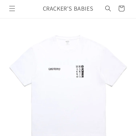
カ
コンテ
ンツに
CRACKER'S BABIES
ー
進む
ト