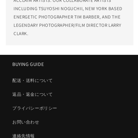
ACCLAIM ARTISTS. OUR COLLABORATE ARTISTS
INCLUDING TSUYOSHI NOGUCHII, NEW YORK BASED
ENERGETIC PHOTOGRAPHER TIM BARBER, AND THE
LEGENDARY PHOTOGRAPHER/FILM DIRECTOR LARRY
CLARK.
BUYING GUIDE
配送・送料について
返品・返金について
プライバシーポリシー
お問い合わせ
連絡先情報