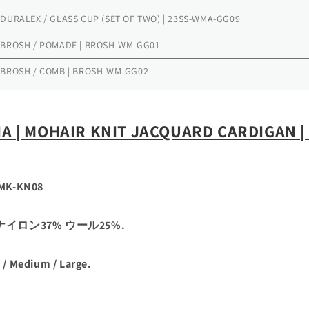
DURALEX / GLASS CUP (SET OF TWO) | 23SS-WMA-GG09
 BROSH / POMADE | BROSH-WM-GG01
 BROSH / COMB | BROSH-WM-GG02
A | MOHAIR KNIT JACQUARD CARDIGAN |
MK-KN08
 ナイロン37% ウール25%.
 Medium / Large.