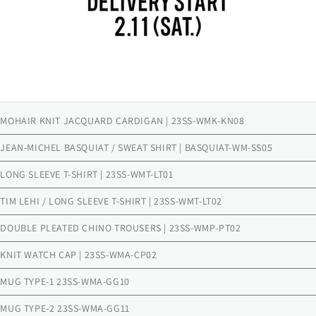
 MOHAIR KNIT JACQUARD CARDIGAN | 23SS-WMK-KN08
 JEAN-MICHEL BASQUIAT / SWEAT SHIRT | BASQUIAT-WM-SS05
LONG SLEEVE T-SHIRT | 23SS-WMT-LT01
TIM LEHI / LONG SLEEVE T-SHIRT | 23SS-WMT-LT02
 DOUBLE PLEATED CHINO TROUSERS | 23SS-WMP-PT02
 KNIT WATCH CAP | 23SS-WMA-CP02
 MUG TYPE-1 23SS-WMA-GG10
 MUG TYPE-2 23SS-WMA-GG11