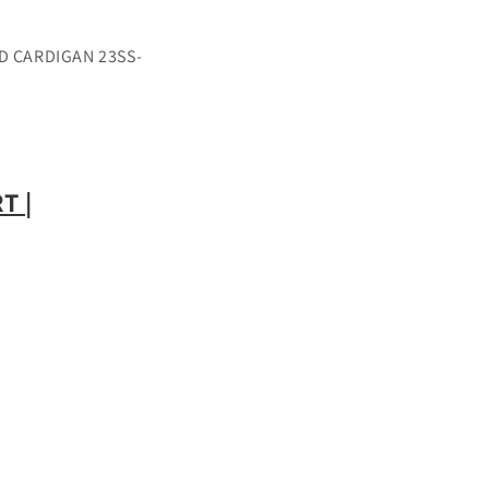
RDIGAN 23SS-
T |