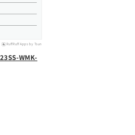
RuffRuff Apps
by
Tsun
 23SS-WMK-