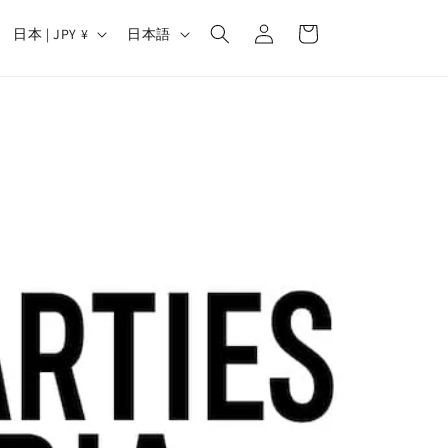
カ
グ
国
言
ー
日本 | JPY ¥
日本語
イ
/
語
ト
ン
地
域